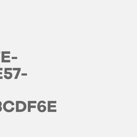
E-
E57-
3CDF6E