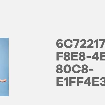
6C72217
F8E8-4
80C8-
E1FF4E